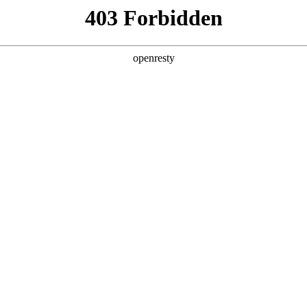
店查询
关于z6com·尊龙
ECRUITMENT
，一直秉承“专业 专注 专家”的经营理念，服务于全球1000万+用户。目前z6
广大经销商伙伴，一起迎风跑，一起赢未来。