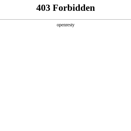
店查询
关于z6com·尊龙
RUCTION