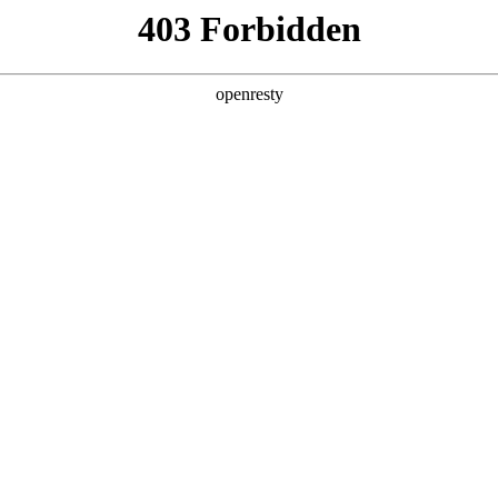
店查询
关于z6com·尊龙