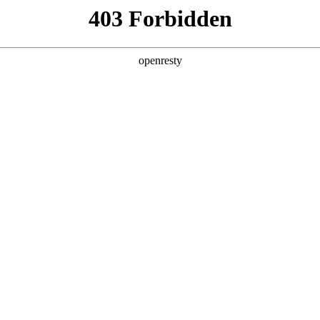
店查询
关于z6com·尊龙